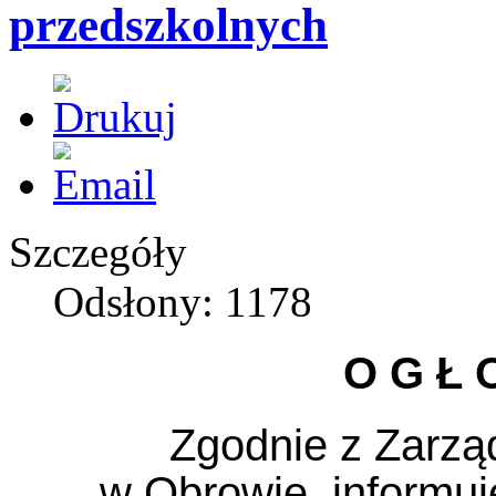
przedszkolnych
Szczegóły
Odsłony: 1178
O G Ł O
Zgodnie z Zarz
w Obrowie, informuje